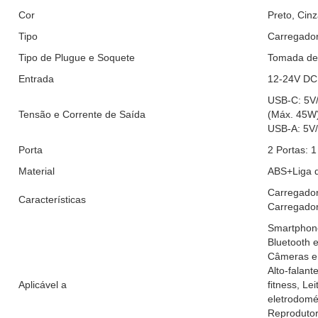
Cor
Preto, Cin
Tipo
Carregador
Tipo de Plugue e Soquete
Tomada de 
Entrada
12-24V DC
USB-C: 5V/
Tensão e Corrente de Saída
(Máx. 45W)
USB-A: 5V/
Porta
2 Portas: 
Material
ABS+Liga d
Carregador
Características
Carregador
Smartphone
Bluetooth e
Câmeras e 
Alto-falant
Aplicável a
fitness, L
eletrodomé
Reprodutor