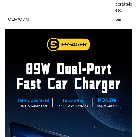
portáteis
etc..
OEM/ODM
Sim