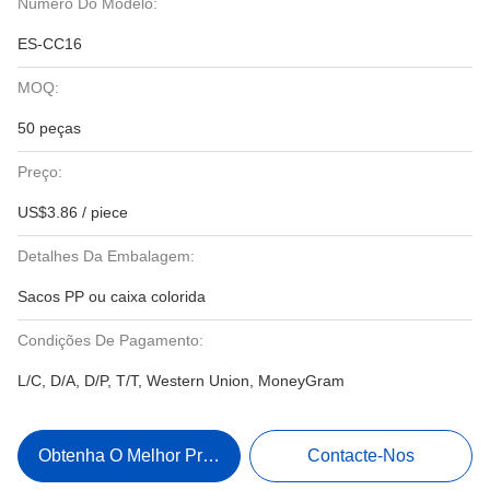
Número Do Modelo:
ES-CC16
MOQ:
50 peças
Preço:
US$3.86 / piece
Detalhes Da Embalagem:
Sacos PP ou caixa colorida
Condições De Pagamento:
L/C, D/A, D/P, T/T, Western Union, MoneyGram
Obtenha O Melhor Preço
Contacte-Nos