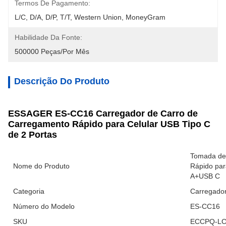
Termos De Pagamento:
L/C, D/A, D/P, T/T, Western Union, MoneyGram
Habilidade Da Fonte:
500000 Peças/por Mês
Descrição Do Produto
ESSAGER ES-CC16 Carregador de Carro de
Carregamento Rápido para Celular USB Tipo C
de 2 Portas
Tomada de
Nome do Produto
Rápido pa
A+USB C
Categoria
Carregador
Número do Modelo
ES-CC16
SKU
ECCPQ-LC