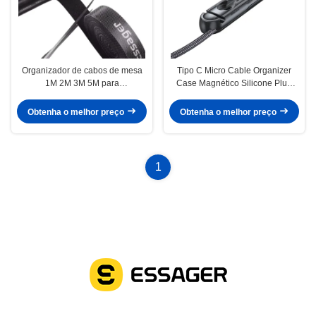
Organizador de cabos de mesa
Tipo C Micro Cable Organizer
1M 2M 3M 5M para
Case Magnético Silicone Plug
gerenciamento de cabos de fio
Case Para IOS
móvel
Obtenha o melhor preço
Obtenha o melhor preço
1