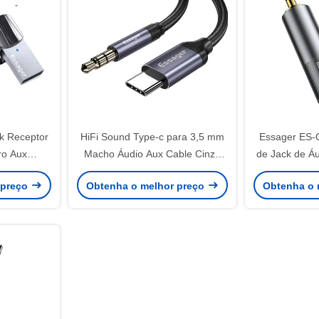
k Receptor
HiFi Sound Type-c para 3,5 mm
Essager ES-
ro Aux
Macho Áudio Aux Cable Cinza
de Jack de Áu
os livres
1m Para dispositivos Tipo C
mm a 6,5 mm 
 preço
Obtenha o melhor preço
Obtenha o 
ansmissor
de guitarra