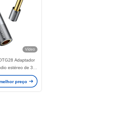
Vídeo
OTG28 Adaptador
dio estéreo de 3,5
para amplificador
melhor preço
 de alto-falante