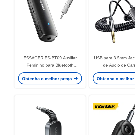
ESSAGER ES-BT09 Auxiliar
USB para 3.5mm Jac
Feminino para Bluetooth
de Áudio de Car
Adaptador 3.5mm 110mAh
Adaptador Kit de mã
Obtenha o melhor preço
Obtenha o melhor
Bluetooth 5.0 BT Tr