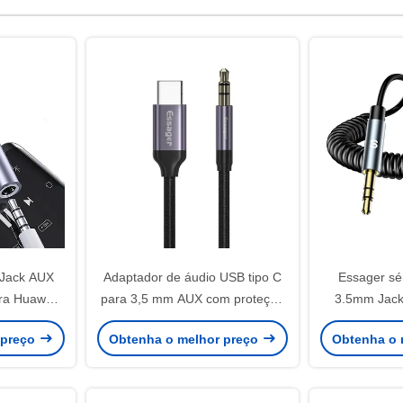
 Jack AUX
Adaptador de áudio USB tipo C
Essager sé
ra Huawei
para 3,5 mm AUX com proteção
3.5mm Jack
 Mi USB C
OLP de ligação
Adaptador Bl
 preço
Obtenha o melhor preço
Obtenha o 
onverter de