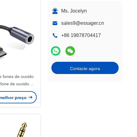
Ms. Jocelyn
sales9@essager.cn
+86 19878704417
Contacte agora
e fones de ouvido
e fone de ouvido
dispositivos do tipo
melhor preço
C