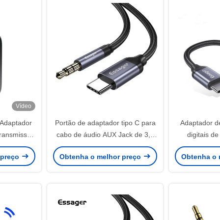
Vídeo
Adaptador
Portão de adaptador tipo C para
Adaptador d
ransmissor
cabo de áudio AUX Jack de 3,5
digitais d
mm
feminino para 
 preço
Obtenha o melhor preço
Obtenha o 