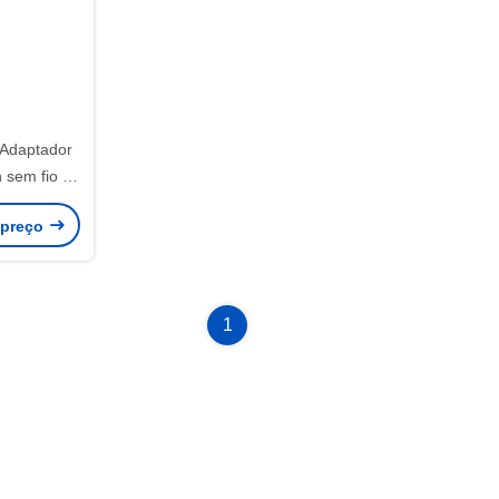
Adaptador
 sem fio de
 mm
 preço
1