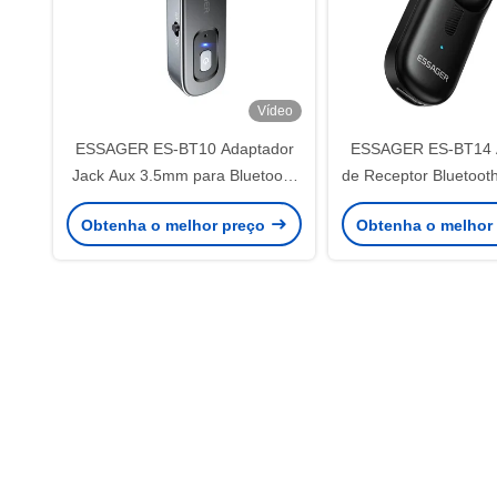
Vídeo
ESSAGER ES-BT10 Adaptador
ESSAGER ES-BT14 
Jack Aux 3.5mm para Bluetooth
de Receptor Bluetooth
Transmissor Receptor com
áudio de 3,5
Obtenha o melhor preço
Obtenha o melhor
Bateria Embutida