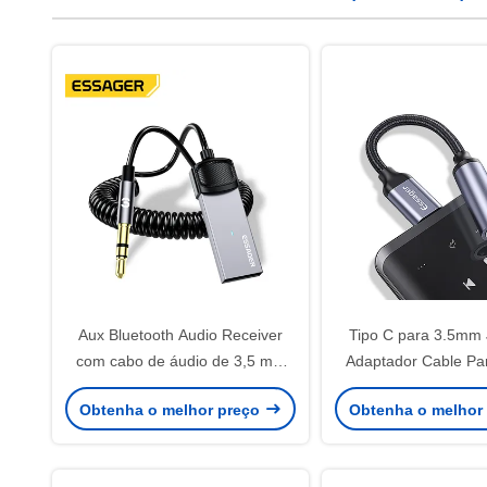
Aux Bluetooth Audio Receiver
Tipo C para 3.5mm
com cabo de áudio de 3,5 mm
Adaptador Cable Pa
Aux Audio Converter 3,5 mm
P30 P20 Pro Xiaomi
Obtenha o melhor preço
Obtenha o melhor
Jack
para 3.5 Earphone C
Áudio