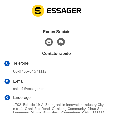
Redes Sociais
Contato rápido
Telefone
86-0755-84571117
E-mail
sales9@essager.cn
Endereço
1702, Edifício 19-A, Zhonghaixin Innovation Industry City,
n.o 11, Ganli 2nd Road, Gankeng Community, Jihua Street,
Longgang District, Shenzhen, Guangdong, China 518112