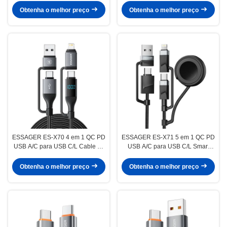
MacBook
cabo de dados
Obtenha o melhor preço
Obtenha o melhor preço
ESSAGER ES-X70 4 em 1 QC PD
ESSAGER ES-X71 5 em 1 QC PD
USB A/C para USB C/L Cable de
USB A/C para USB C/L Smart
carregamento de dados
Watch Cable de carregamento de
dados
Obtenha o melhor preço
Obtenha o melhor preço