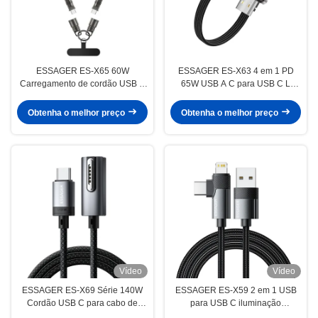
ESSAGER ES-X65 60W
ESSAGER ES-X63 4 em 1 PD
Carregamento de cordão USB C
65W USB A C para USB C L
para USB C
Cable de carregamento de dados
Obtenha o melhor preço
Obtenha o melhor preço
Vídeo
Vídeo
ESSAGER ES-X69 Série 140W
ESSAGER ES-X59 2 em 1 USB
Cordão USB C para cabo de
para USB C iluminação
carregamento magnético do
carregamento rápido telefone