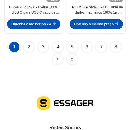
ESSAGER ES-X53 Série 100W
TPE USB A para USB C Cable de
USB C para USB C cabo de
dados magnético 100W 1m
carregamento magnético
ESSAGER ES-X53 série
Obtenha o melhor preço
Obtenha o melhor preço
1
2
3
4
5
6
7
8
Redes Sociais