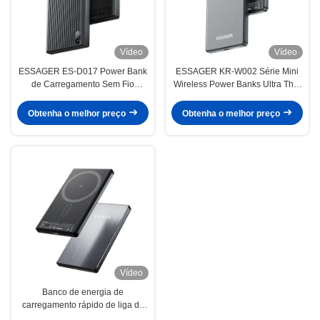
Vídeo
Vídeo
ESSAGER ES-D017 Power Bank
ESSAGER KR-W002 Série Mini
de Carregamento Sem Fio
Wireless Power Banks Ultra Thin
10000mAh Ultra Fino
5000mah
Carregamento Rápido
Obtenha o melhor preço
Obtenha o melhor preço
Vídeo
Banco de energia de
carregamento rápido de liga de
alumínio ABS PC Ultra Thin