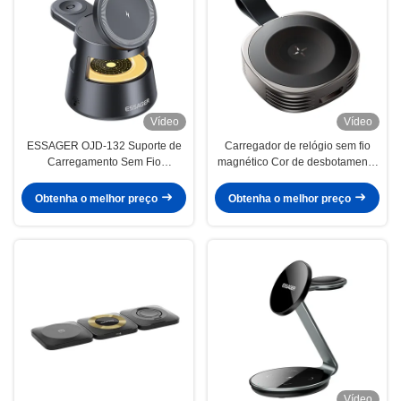
Vídeo
Vídeo
ESSAGER OJD-132 Suporte de
Carregador de relógio sem fio
Carregamento Sem Fio
magnético Cor de desbotamento
Magnético Dobrável 4 em 1 15W
5V/2A ES-WC13
com Luz LED para Relógio, Fone
Obtenha o melhor preço
Obtenha o melhor preço
de Ouvido e Telefone
Vídeo