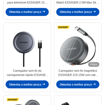
para telemóvel ESSAGER 15W
Watch ESSAGER 2.5W Max Série
com visor digital ES-WC10
ES-WC12
Obtenha o melhor preço
Obtenha o melhor preço
Vídeo
Carregador sem fio de
Carregador sem fio magnético
carregamento rápido ESSAGER
ESSAGER Z19 15W com cabo
ES-WC11 QI2 5W 7.5W 10W 15W
retrátil
Obtenha o melhor preço
Obtenha o melhor preço