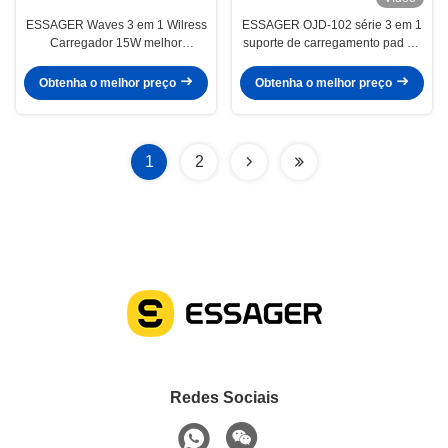
ESSAGER Waves 3 em 1 Wilress
ESSAGER OJD-102 série 3 em 1
Carregador 15W melhor
suporte de carregamento pad de
carregador de telefone sem fio de
carregamento sem fio USB C
carregamento rápido
Obtenha o melhor preço
Obtenha o melhor preço
1
2
Redes Sociais