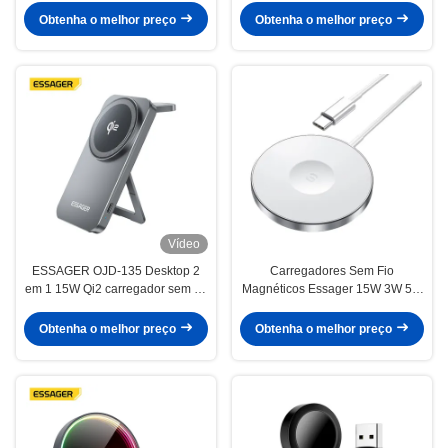
Smart Watch Earphone
Obtenha o melhor preço
Obtenha o melhor preço
Vídeo
ESSAGER OJD-135 Desktop 2
Carregadores Sem Fio
em 1 15W Qi2 carregador sem fio
Magnéticos Essager 15W 3W 5W
magnético para relógio de
10W 7.5W Para Telefone e
telefone
Relógio
Obtenha o melhor preço
Obtenha o melhor preço