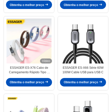
Celular
90 graus
Obtenha o melhor preço
Obtenha o melhor preço
Vídeo
ESSAGER ES-X76 Cabo de
ESSAGER ES-X66 Série 60W
Carregamento Rápido Tipo C
100W Cable USB para USB C
para Tipo C 240W 100W 5A com
Display Digital
Obtenha o melhor preço
Obtenha o melhor preço