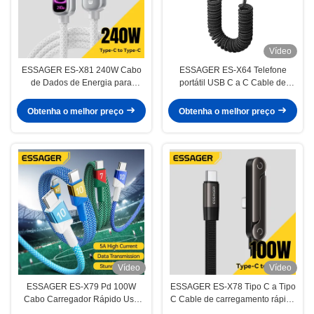
Vídeo
ESSAGER ES-X81 240W Cabo
ESSAGER ES-X64 Telefone
de Dados de Energia para
portátil USB C a C Cable de
Carregamento Rápido USB C
carregamento rápido PD 100W
para C para Celular e Laptop
60W LED Digital Display
Obtenha o melhor preço
Obtenha o melhor preço
Vídeo
Vídeo
ESSAGER ES-X79 Pd 100W
ESSAGER ES-X78 Tipo C a Tipo
Cabo Carregador Rápido Usb
C Cable de carregamento rápido
Tipo C Para C Para Laptop e
USB-C de 100 W com suporte de