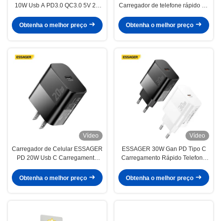
10W Usb A PD3.0 QC3.0 5V 2A
Carregador de telefone rápido de
Porta Única ES-CD51
viagem 20W PD3.0 QC4.0 Dual
Port ES-CD54
Obtenha o melhor preço
Obtenha o melhor preço
Vídeo
Vídeo
Carregador de Celular ESSAGER
ESSAGER 30W Gan PD Tipo C
PD 20W Usb C Carregamento
Carregamento Rápido Telefone
Rápido Gan Celular Móvel
Adaptador de Carregador de
Plugue Us Eu Uk Mini Portátil
Parede Para iPhone Huawei
Obtenha o melhor preço
Obtenha o melhor preço