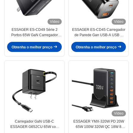
Vídeo
Vídeo
ESSAGER ES-CD49 Série 2
ESSAGER ES-CD45 Carregador
Portos 65W GaN Carregador
de Parede Gan USB-A USB C
Adaptador de parede USB
para Carregamento Rápido de
Telefone 33W PD3.0 QC4.0
Obtenha o melhor preço
Obtenha o melhor preço
Vídeo
Carregador GaN USB-C
ESSAGER YMX-320W PD 20W
ESSAGER G652CU 65W com
65W 100W 320W QC 18W 8
Cabo Retrátil e Função PPS
portas USB-C USB-A GaN