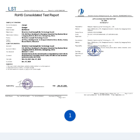
ROHS
UL
1