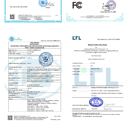
CE
FCC
REACH
MSDS