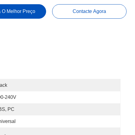
 O Melhor Preço
Contacte Agora
ack
00-240V
BS, PC
iversal