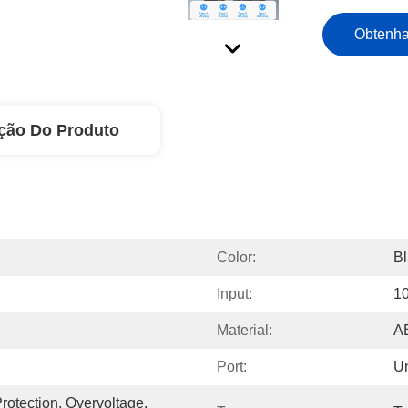
Obtenha
ção Do Produto
Color:
Bl
Input:
1
Material:
A
Port:
Un
rotection, Overvoltage, 