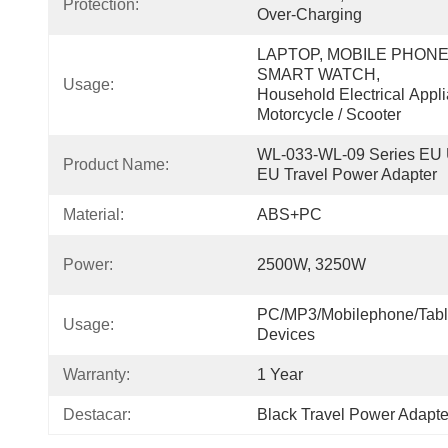
Protection:
Over-Charging
LAPTOP, MOBILE PHONE, 
SMART WATCH, 
Usage:
Household Electrical Appli
Motorcycle / Scooter
WL-033-WL-09 Series EU U
Product Name:
EU Travel Power Adapter
Material:
ABS+PC
Power:
2500W, 3250W
PC/MP3/Mobilephone/Table
Usage:
Devices
Warranty:
1 Year
Destacar:
Black Travel Power Adapte