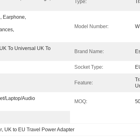
Type:
Tr
Earphone, 
Model Number:
W
ances, 
K To Universal UK To 
Brand Name:
E
Socket Type:
EU
Tr
Feature:
Un
t/Laptop/Audio 
MOQ:
5
r
, 
UK to EU Travel Power Adapter