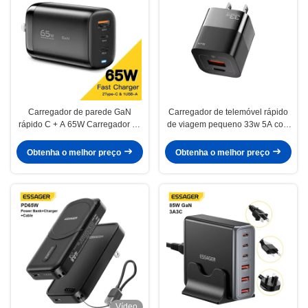
Carregador de parede GaN
Carregador de telemóvel rápido
rápido C + A 65W Carregador de
de viagem pequeno 33w 5A com
telefone rápido PD de alta
GaN US Plug USB Port
potência 65w Para Android
Obtenha o melhor preço
Obtenha o melhor preço
Vídeo