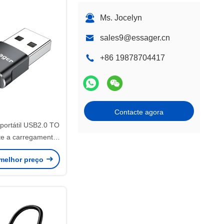
Ms. Jocelyn
sales9@essager.cn
+86 19878704417
Contacte agora
portátil USB2.0 TO
te a carregamento
ansmissão de dados
melhor preço
or de tipo C