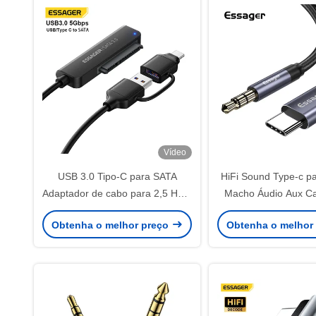
Vídeo
USB 3.0 Tipo-C para SATA
HiFi Sound Type-c p
Adaptador de cabo para 2,5 HDD
Macho Áudio Aux Ca
SSD 5Gbps
1m Para dispositiv
Obtenha o melhor preço
Obtenha o melhor