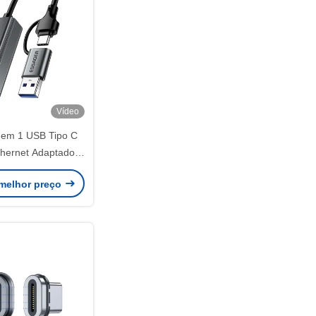
Vídeo
em 1 USB Tipo C
thernet Adaptador
00Mbps
melhor preço