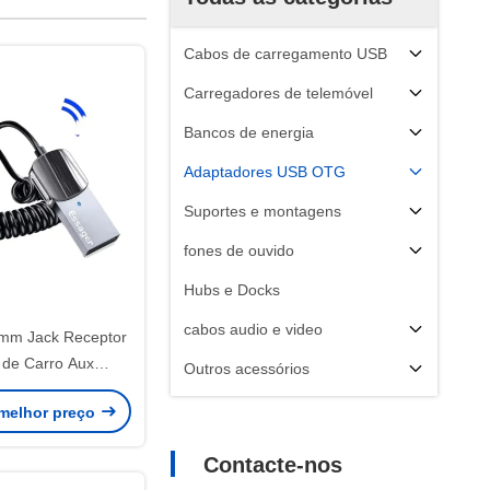
Cabos de carregamento USB
Carregadores de telemóvel
Bancos de energia
Adaptadores USB OTG
Suportes e montagens
fones de ouvido
Hubs e Docks
cabos audio e video
mm Jack Receptor
 de Carro Aux
Outros acessórios
it de mãos livres
melhor preço
.0 BT Transmissor
Contacte-nos