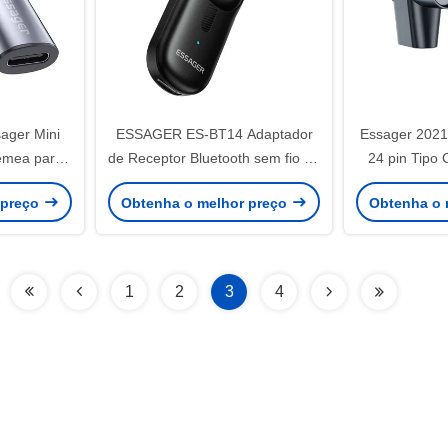
ager Mini
ESSAGER ES-BT14 Adaptador
Essager 2021
êmea para
de Receptor Bluetooth sem fio de
24 pin Tipo
 C com
áudio de 3,5 mm
USB 3.0 
 preço
Obtenha o melhor preço
Obtenha o 
pido e
Carregament
 Dados
Transferênc
Adap
1
2
3
4