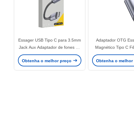
Essager USB Tipo C para 3.5mm
Adaptador OTG Ess
Jack Aux Adaptador de fones de
Magnético Tipo C F
ouvido
Micro USB Tipo
Obtenha o melhor preço
Obtenha o melhor
Carregamento Rá
Transmissão de