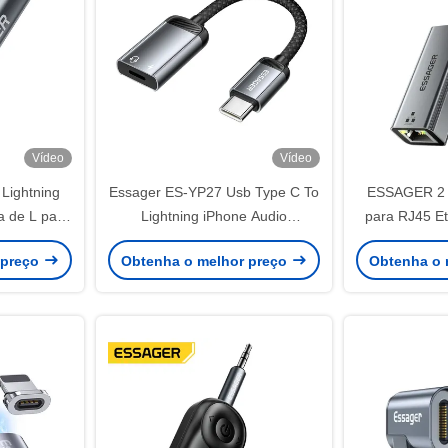
Vídeo
Vídeo
Lightning
Essager ES-YP27 Usb Type C To
ESSAGER 2 
 de L para
Lightning iPhone Audio
para RJ45 E
droid
Converter Charger Adapter
10
 preço
Obtenha o melhor preço
Obtenha o 
Cable