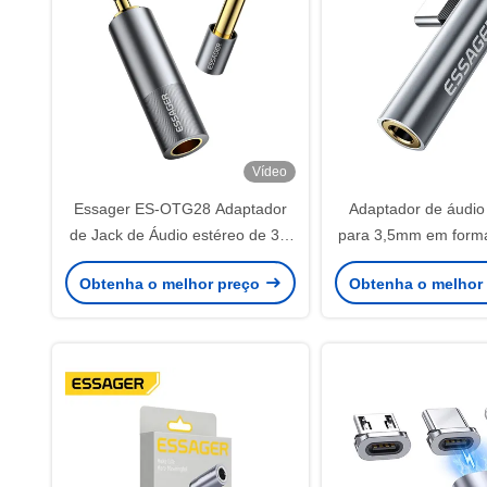
Vídeo
Essager ES-OTG28 Adaptador
Adaptador de áudio 
de Jack de Áudio estéreo de 3,5
para 3,5mm em forma
mm a 6,5 mm para amplificador
iPhone iOS An
Obtenha o melhor preço
Obtenha o melhor
de guitarra de alto-falante