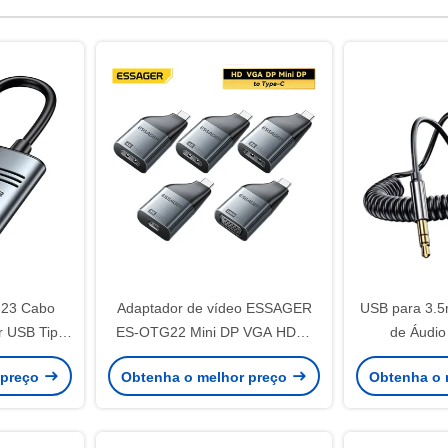
23 Cabo
Adaptador de vídeo ESSAGER
USB para 3.5
r USB Tipo
ES-OTG22 Mini DP VGA HDMI
de Áudio
K@60Hz
para USB Tipo C 8K 4K 1080P
Adaptador K
 preço
Obtenha o melhor preço
Obtenha o 
60Hz 30Hz
Bluetooth 5