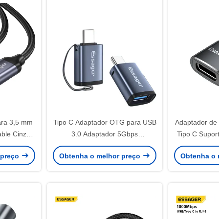
ara 3,5 mm
Tipo C Adaptador OTG para USB
Adaptador de 
ble Cinza
3.0 Adaptador 5Gbps
Tipo C Supor
os Tipo C
Transferência de dados
rápido 3A Tr
 preço
Obtenha o melhor preço
Obtenha o 
Adaptador OTG
Adaptad