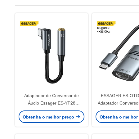
Adaptador de Conversor de
ESSAGER ES-OTG
Áudio Essager ES-YP28
Adaptador Converso
Lightning USB Tipo C para
C para HDMI 8
Obtenha o melhor preço
Obtenha o melhor
3,5mm
4K@30Hz