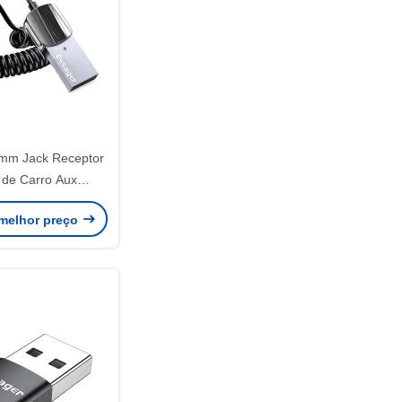
mm Jack Receptor
 de Carro Aux
it de mãos livres
melhor preço
.0 BT Transmissor