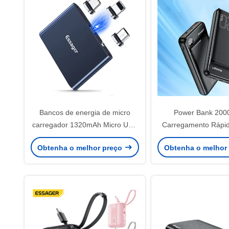
Bancos de energia de micro
Power Bank 20
carregador 1320mAh Micro USB
Carregamento Rápid
C LED Banco de energia
D'Água Certificad
Obtenha o melhor preço
Obtenha o melhor
magnética de emergência