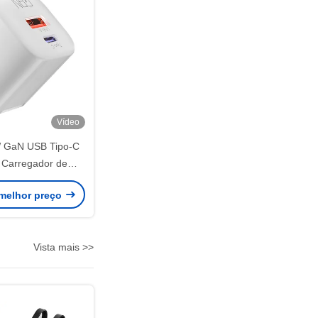
Vídeo
 GaN USB Tipo-C
Carregador de
arregamento rápido
melhor preço
 Huawei Samsung
Vista mais >>