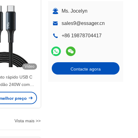
Ms. Jocelyn
sales9@essager.cn
+86 19878704417
Vídeo
Contacte agora
to rápido USB C
rdão 240W com
e cobre enlatado
melhor preço
Vista mais >>