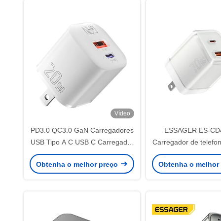
Vídeo
PD3.0 QC3.0 GaN Carregadores
ESSAGER ES-CD
USB Tipo A C USB C Carregador
Carregador de telefo
de telefone 20W série ES-CD31
C 70W
Obtenha o melhor preço
Obtenha o melhor