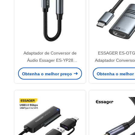
Adaptador de Conversor de
ESSAGER ES-OTG
Áudio Essager ES-YP28
Adaptador Converso
Lightning USB Tipo C para
C para HDMI 8
Obtenha o melhor preço
Obtenha o melhor
3,5mm
4K@30Hz