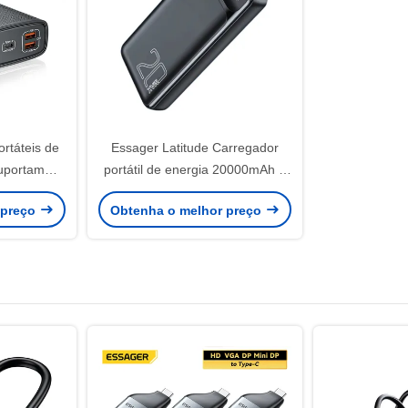
rtáteis de
Essager Latitude Carregador
uportam
portátil de energia 20000mAh 3
 de 22,5W 3
saída 2 entrada
 preço
Obtenha o melhor preço
t