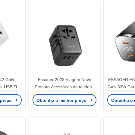
42 GaN
Essager 2023 Viagem Novo
ESSAGER ES-
ne USB Tipo
Produto Acessórios de telefone
GaN 33W Carr
Carregamento rápido 3 USB-C 2
 preço
Obtenha o melhor preço
Obtenha o 
USB-A Carregador de viagem
portátil 65w