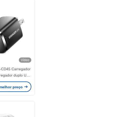
Vídeo
CD45 Carregador
egador duplo USB
C PD
melhor preço