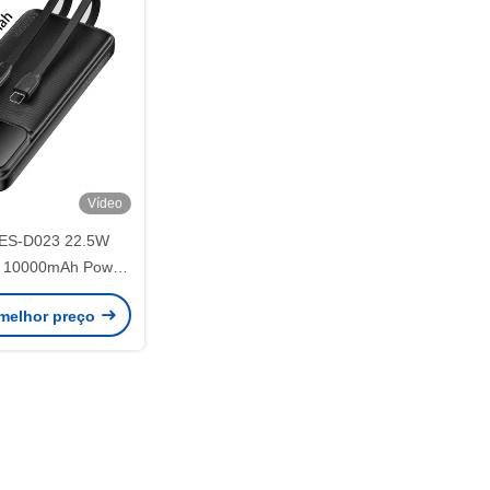
Vídeo
ES-D023 22.5W
til 10000mAh Power
 com cabo
melhor preço