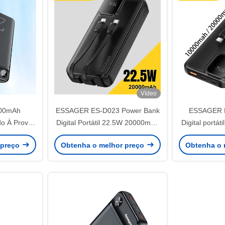
Vídeo
000mAh
ESSAGER ES-D023 Power Bank
ESSAGER 
o À Prova
Digital Portátil 22.5W 20000mAh
Digital portá
o CE RoHS
com Cabo
Bank
 preço
Obtenha o melhor preço
Obtenha o 