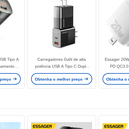
SB Tipo A
Carregadores GaN de alta
Essager 20W
egamento
potência USB A Tipo C Dupla
PD QC3.0 
le Padrão
Porta Carregamento Rápido PD
telefone de c
 preço
Obtenha o melhor preço
Obtenha o 
Carregador de Parede 33W
Para iPhone