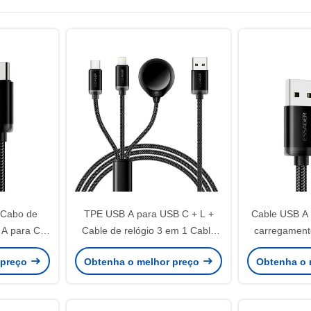
Cabo de
TPE USB A para USB C + L +
Cable USB A 
A para C
Cable de relógio 3 em 1 Cable
carregamen
B C
de carregamento 3A série ES-
 preço
Obtenha o melhor preço
Obtenha o 
X60