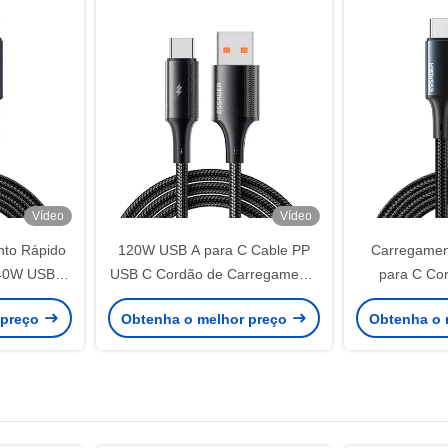
Vídeo
Vídeo
to Rápido
120W USB A para C Cable PP
Carregamen
40W USB C
USB C Cordão de Carregamento
para C Co
1 1m 2m
ESSAGER ES-X45
condutor d
 preço
Obtenha o melhor preço
Obtenha o 