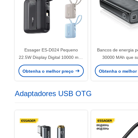
Essager ES-D024 Pequeno
Bancos de energia po
22.5W Display Digital 10000 mAh
30000 MAh que s
Power Bank de Carregamento
carregamento rápido
Obtenha o melhor preço
Obtenha o melhor
Rápido com Cabo Embutido
Input Outpu
Adaptadores USB OTG