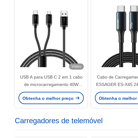
Vídeo
USB A para USB C 2 em 1 cabo
Cabo de Carregamen
de microcarregamento 40W
ESSAGER ES-X45 2
1,2m série ES-X60
para USB C PD3.
Obtenha o melhor preço
Obtenha o melhor
Trançado
Carregadores de telemóvel