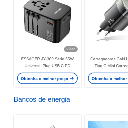
Vídeo
ESSAGER JY-309 Série 65W
Carregadores GaN U
Universal Plug USB C PD
Tipo C Mini Carr
Carregador
Rápido 33W Com Cab
Obtenha o melhor preço
Obtenha o melhor
da UE
Bancos de energia