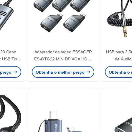
23 Cabo
Adaptador de vídeo ESSAGER
USB para 3.5
r USB Tipo
ES-OTG22 Mini DP VGA HDMI
de Áudio
K@60Hz
para USB Tipo C 8K 4K 1080P
Adaptador K
 preço
Obtenha o melhor preço
Obtenha o 
60Hz 30Hz
Bluetooth 5