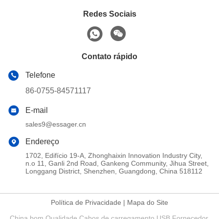
Redes Sociais
Contato rápido
Telefone
86-0755-84571117
E-mail
sales9@essager.cn
Endereço
1702, Edifício 19-A, Zhonghaixin Innovation Industry City,
n.o 11, Ganli 2nd Road, Gankeng Community, Jihua Street,
Longgang District, Shenzhen, Guangdong, China 518112
Política de Privacidade
|
Mapa do Site
China bom Qualidade Cabos de carregamento USB Fornecedor.