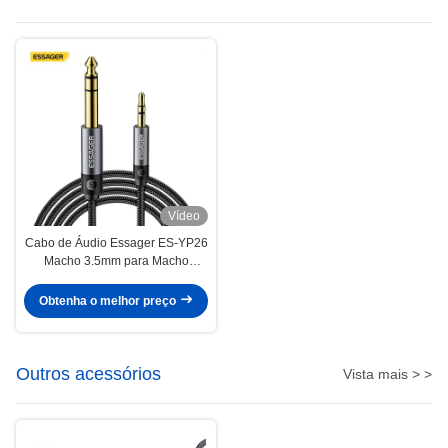
Vídeo
Cabo de Áudio Essager ES-YP26
Macho 3.5mm para Macho
6.5mm para Caixas de Som,
Amplificador, Guitarra, Mixer
Obtenha o melhor preço
Outros acessórios
Vista mais > >