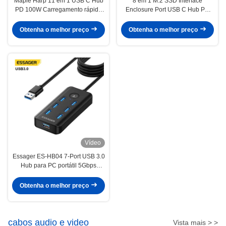
Maple Harp 11 em 1 USB C Hub
8 em 1 M.2 SSD Interface
PD 100W Carregamento rápido
Enclosure Port USB C Hub PD
5Gbps 32GB Cartão SD 10 portas
100W Carregamento rápido para
expansão do laptop
Obtenha o melhor preço
Obtenha o melhor preço
Vídeo
Essager ES-HB04 7-Port USB 3.0
Hub para PC portátil 5Gbps
Transferência de dados
Obtenha o melhor preço
cabos audio e video
Vista mais > >