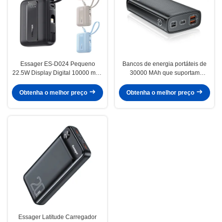
Essager ES-D024 Pequeno
Bancos de energia portáteis de
22.5W Display Digital 10000 mAh
30000 MAh que suportam
Power Bank de Carregamento
carregamento rápido de 22,5W 3
Rápido com Cabo Embutido
Input Output
Obtenha o melhor preço
Obtenha o melhor preço
Essager Latitude Carregador