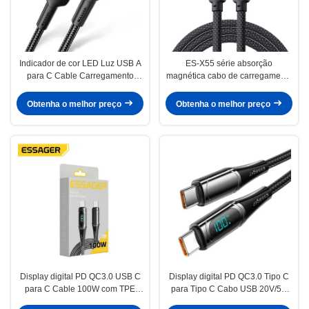
Indicador de cor LED Luz USB A
ES-X55 série absorção
para C Cable Carregamento
magnética cabo de carregamento
rápido 3A EUA Stock
rápido USB C para tipo C cabo
100W 240W 1m
Obtenha o melhor preço
Obtenha o melhor preço
Display digital PD QC3.0 USB C
Display digital PD QC3.0 Tipo C
para C Cable 100W com TPE
para Tipo C Cabo USB 20V/5A
Jacket
100W Para Mbk Xiaomi