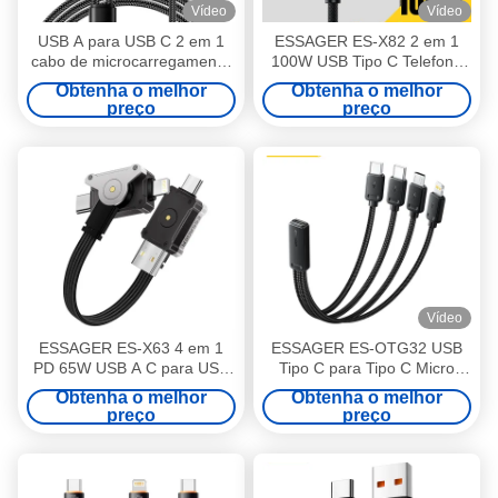
Vídeo
Vídeo
USB A para USB C 2 em 1
ESSAGER ES-X82 2 em 1
cabo de microcarregamento
100W USB Tipo C Telefone
40W 1,2m série ES-X60
relógio cabo de
Obtenha o melhor
Obtenha o melhor
carregamento com Smart
preço
preço
Watch Carregamento sem fio
magnético
Vídeo
ESSAGER ES-X63 4 em 1
ESSAGER ES-OTG32 USB
PD 65W USB A C para USB
Tipo C para Tipo C Micro
C L Cable de carregamento
USB Lightning 4 em 1
Obtenha o melhor
Obtenha o melhor
de dados
Adaptador cabo de
preço
preço
carregamento