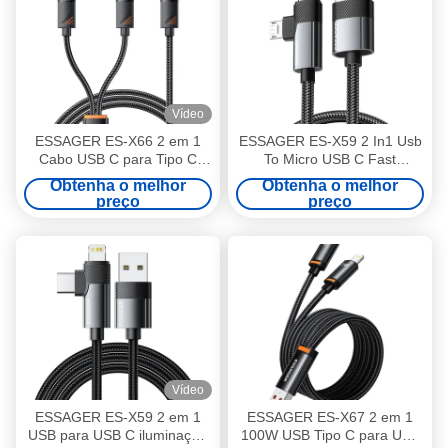
Vídeo
ESSAGER ES-X66 2 em 1
ESSAGER ES-X59 2 In1 Usb
Cabo USB C para Tipo C
To Micro USB C Fast
Cable de carregamento de
Charging Cables 7A Pd
Obtenha o melhor
Obtenha o melhor
dados de iluminação
100W
preço
preço
Vídeo
ESSAGER ES-X59 2 em 1
ESSAGER ES-X67 2 em 1
USB para USB C iluminação
100W USB Tipo C para USB