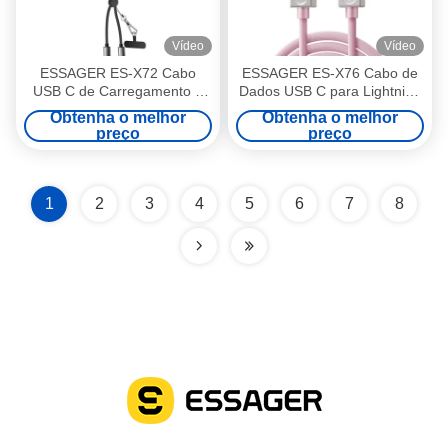
Vídeo
Vídeo
ESSAGER ES-X72 Cabo
ESSAGER ES-X76 Cabo de
USB C de Carregamento e
Dados USB C para Lightning
Massagem 2 em 1 5A PD
Pd 29W com Display Digital 3
Obtenha o melhor
Obtenha o melhor
100W Carregador Tipo C
Pés 6 Pés
preço
preço
para Tipo C
1
2
3
4
5
6
7
8