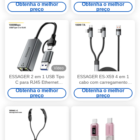
carregamento rápido
Tipo C Cable de dados de
Obtenha o melhor
Obtenha o melhor
telefone cabo de dados
iluminação
preço
preço
Vídeo
ESSAGER 2 em 1 USB Tipo
ESSAGER ES-X59 4 em 1
C para RJ45 Ethernet
cabo com carregamento
Adaptador 1000Mbps
rápido de 100W 7A de alta
Obtenha o melhor
Obtenha o melhor
corrente e USB 2.0
preço
preço
Transferência de dados de
480Mbps para vários
dispositivos