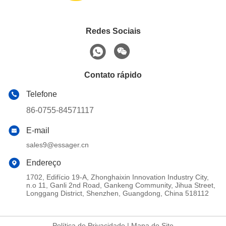
Redes Sociais
Contato rápido
Telefone
86-0755-84571117
E-mail
sales9@essager.cn
Endereço
1702, Edifício 19-A, Zhonghaixin Innovation Industry City,
n.o 11, Ganli 2nd Road, Gankeng Community, Jihua Street,
Longgang District, Shenzhen, Guangdong, China 518112
Política de Privacidade
|
Mapa do Site