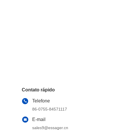
Contato rápido
Telefone
86-0755-84571117
E-mail
sales9@essager.cn