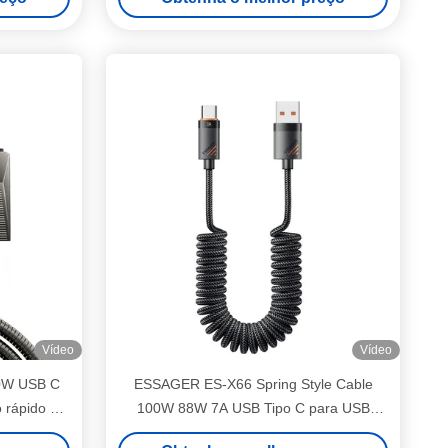
dados de 480Mbps para vários
dispositivos
Vídeo
Vídeo
0W USB C
ESSAGER ES-X66 Spring Style Cable
 rápido de
100W 88W 7A USB Tipo C para USB
elefone
Cable