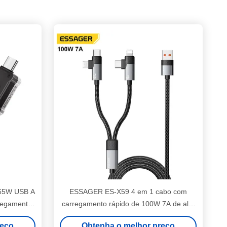
65W USB A
ESSAGER ES-X59 4 em 1 cabo com
regamento
carregamento rápido de 100W 7A de alta
corrente e USB 2.0 Transferência de
reço
Obtenha o melhor preço