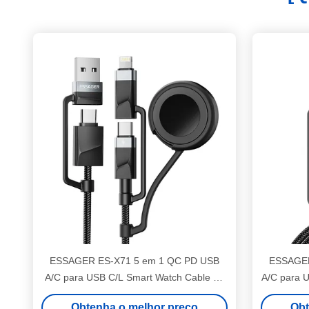
ESSAGER ES-X71 5 em 1 QC PD USB
ESSAGER
A/C para USB C/L Smart Watch Cable de
A/C para 
carregamento de dados
Obtenha o melhor preço
Obt