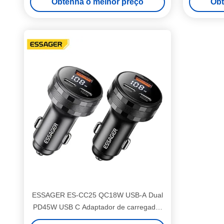
Obtenha o melhor preço
Obt
ESSAGER ES-CC25 QC18W USB-A Dual
PD45W USB C Adaptador de carregador
de telefone de carro com ecrã digital