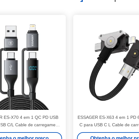
 ES-X70 4 em 1 QC PD USB
ESSAGER ES-X63 4 em 1 PD 
USB C/L Cable de carregamento
C para USB C L Cable de car
de dados
de dados
enha o melhor preço
Obtenha o melhor p