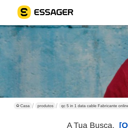
Casa
produtos
qc 5 in 1 data cable Fabricante onlin
A Tua Busca.
[qc