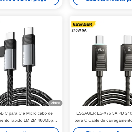
Vídeo
B C para C e Micro cabo de
ESSAGER ES-X75 5A PD 24
mento rápido 1M 2M 480Mbps
para C Cable de carregamento
ransferência de dados
dados para laptop tablet t