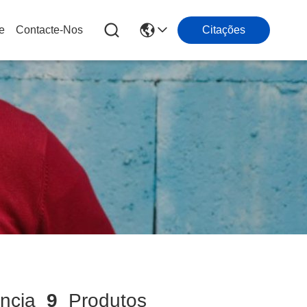
e
Contacte-Nos
Citações
ência
9
Produtos