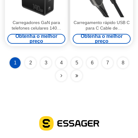
Carregadores GaN para
Carregamento rápido USB C
telefones celulares 140W
para C Cable de
com 3 portas em 1 USB A 2
carregamento móvel 20V /
Obtenha o melhor
Obtenha o melhor
Tipo C PST-140C2A-LB-GAN
3A Max para multimídia
preço
preço
Series
1
2
3
4
5
6
7
8