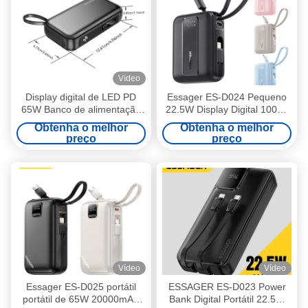
Vídeo
Display digital de LED PD
Essager ES-D024 Pequeno
65W Banco de alimentação
22.5W Display Digital 10000
de telemóvel 15000mAh
mAh Power Bank de
Obtenha o melhor
Obtenha o melhor
Bateria de armazenamento
Carregamento Rápido com
preço
preço
rápido
Cabo Embutido
Vídeo
Vídeo
Essager ES-D025 portátil
ESSAGER ES-D023 Power
portátil de 65W 20000mAh
Bank Digital Portátil 22.5W