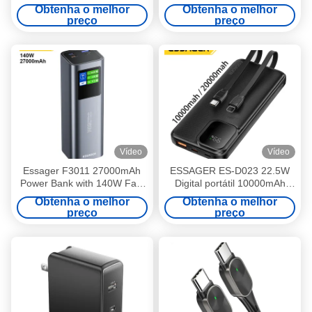
Power Bank com cabos de
20000mAh com Cabo
Obtenha o melhor
Obtenha o melhor
raio tipo C
preço
preço
Vídeo
Vídeo
Essager F3011 27000mAh
ESSAGER ES-D023 22.5W
Power Bank with 140W Fast
Digital portátil 10000mAh
Charging and LED Digital
Power Bank com cabo
Obtenha o melhor
Obtenha o melhor
Display Portable Charger
preço
preço