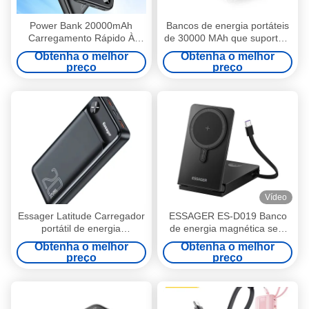
Power Bank 20000mAh
Bancos de energia portáteis
Carregamento Rápido À
de 30000 MAh que suportam
Prova D'Água Certificado CE
carregamento rápido de
Obtenha o melhor
Obtenha o melhor
RoHS
22,5W 3 Input Output
preço
preço
Vídeo
Essager Latitude Carregador
ESSAGER ES-D019 Banco
portátil de energia
de energia magnética sem
20000mAh 3 saída 2 entrada
fios 10000mah Banco de
Obtenha o melhor
Obtenha o melhor
bateria
preço
preço