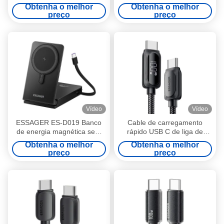
com 4 Portas, Molde Privado
de telemóvel 15000mAh
Obtenha o melhor
Obtenha o melhor
e Interface de Entrada TYPE-
Bateria de armazenamento
preço
preço
C
rápido
Vídeo
Vídeo
ESSAGER ES-D019 Banco
Cable de carregamento
de energia magnética sem
rápido USB C de liga de
fios 10000mah Banco de
zinco 60W 100W ESSAGER
Obtenha o melhor
Obtenha o melhor
bateria
série ES-X57
preço
preço