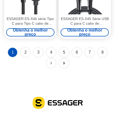
ESSAGER ES-X46 série Tipo
ESSAGER ES-X45 Série USB
C para Tipo C cabo de
C para C cabo de
carregamento rápido 100W
carregamento rápido 100W
Obtenha o melhor
Obtenha o melhor
1m 2m 3m
preço
preço
1
2
3
4
5
6
7
8