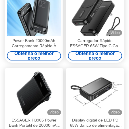
Vídeo
Power Bank 20000mAh
Carregador Rápido
Carregamento Rápido À
ESSAGER 65W Tipo C Gan
Prova D'Água Certificado CE
PD PPS com Power Bank
Obtenha o melhor
Obtenha o melhor
RoHS
Sem Fio 5000mAh e Cabo
preço
preço
USB C 20W
Vídeo
Vídeo
ESSAGER PB905 Power
Display digital de LED PD
Bank Portátil de 20000mAh
65W Banco de alimentação