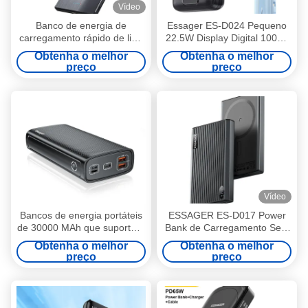
Vídeo
Banco de energia de
Essager ES-D024 Pequeno
carregamento rápido de liga
22.5W Display Digital 10000
de alumínio ABS PC Ultra
mAh Power Bank de
Obtenha o melhor
Obtenha o melhor
Thin Wireless 5000mah
Carregamento Rápido com
preço
preço
Cabo Embutido
Vídeo
Bancos de energia portáteis
ESSAGER ES-D017 Power
de 30000 MAh que suportam
Bank de Carregamento Sem
carregamento rápido de
Fio 10000mAh Ultra Fino
Obtenha o melhor
Obtenha o melhor
22,5W 3 Input Output
Carregamento Rápido
preço
preço