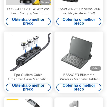
Vídeo
ESSAGER T2 15W Wireless
ESSAGER A6 Universal 360
Fast Charging Vacuum
ventilação de ar 15W
Suction Magnetic Car Phone
carregador sem fio
Obtenha o melhor
Obtenha o melhor
Holder 360 Rotation
carregador de telefone de
preço
preço
carro
Vídeo
Tipo C Micro Cable
ESSAGER Bluetooth
Organizer Case Magnético
Wireless Magnetic Tablet
Silicone Plug Case Para IOS
Keyboard Case Para Ipad 10
Obtenha o melhor
Obtenha o melhor
ES-JP03
preço
preço