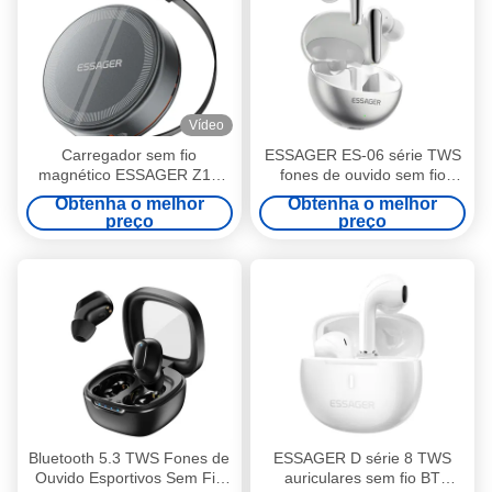
Vídeo
Carregador sem fio
ESSAGER ES-06 série TWS
magnético ESSAGER Z19
fones de ouvido sem fio
15W com cabo retrátil
cancelamento de ruído fones
Obtenha o melhor
Obtenha o melhor
de ouvido à prova de água
preço
preço
Bluetooth 5.3 TWS Fones de
ESSAGER D série 8 TWS
Ouvido Esportivos Sem Fio
auriculares sem fio BT