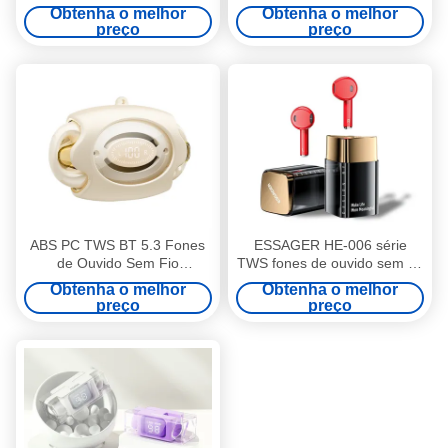
Impermeáveis Para
auriculares com controle
Obtenha o melhor
Obtenha o melhor
Treinamento
táctil
preço
preço
ABS PC TWS BT 5.3 Fones
ESSAGER HE-006 série
de Ouvido Sem Fio
TWS fones de ouvido sem fio
Impermeável Resistente ao
BT5.3 Para Android
Obtenha o melhor
Obtenha o melhor
Suor
preço
preço