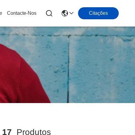
e
Contacte-Nos
Citações
a
17
Produtos