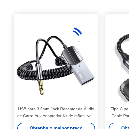
USB para 3.5mm Jack Receptor de Áudio
Tipo C p
de Carro Aux Adaptador Kit de mãos livres
Cable Pa
Bluetooth 5.0 BT Transmissor
Mi USB C
Obtenha o melhor preço
Obt