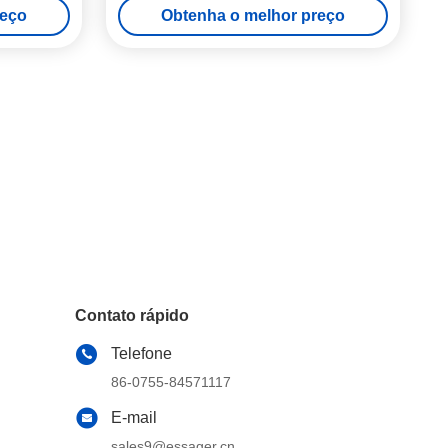
reço
Obtenha o melhor preço
Contato rápido
Telefone
86-0755-84571117
E-mail
sales9@essager.cn