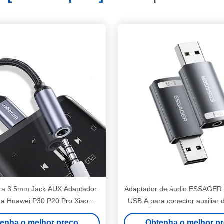
ara 3.5mm Jack AUX Adaptador
Adaptador de áudio ESSAGE
ra Huawei P30 P20 Pro Xiaomi
USB A para conector auxiliar
 para 3.5 Earphone Converter
Suporte para placa de
enha o melhor preço
Obtenha o melhor p