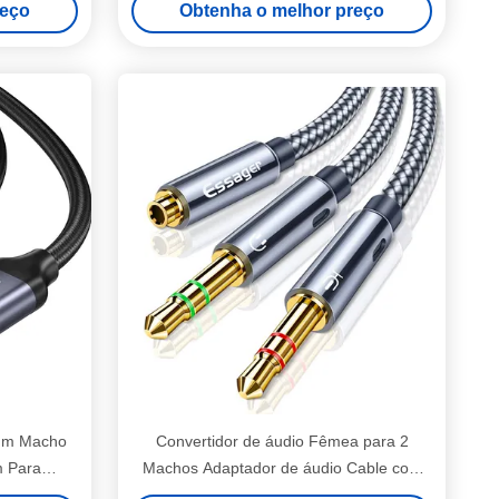
reço
Obtenha o melhor preço
 mm Macho
Convertidor de áudio Fêmea para 2
m Para
Machos Adaptador de áudio Cable com
3.5mm Interface