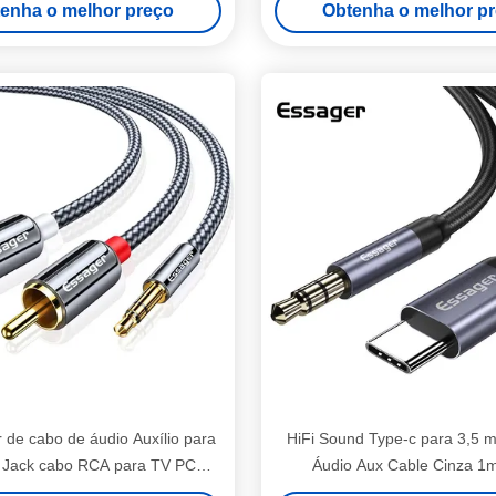
enha o melhor preço
Obtenha o melhor p
 de cabo de áudio Auxílio para
HiFi Sound Type-c para 3,5
Jack cabo RCA para TV PC
Áudio Aux Cable Cinza 1
ficadores DVD alto-falante
dispositivos Tipo C