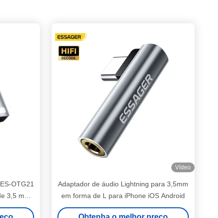
Vídeo
R ES-OTG21
Adaptador de áudio Lightning para 3,5mm
 de 3,5 mm
em forma de L para iPhone iOS Android
 som
reço
Obtenha o melhor preço