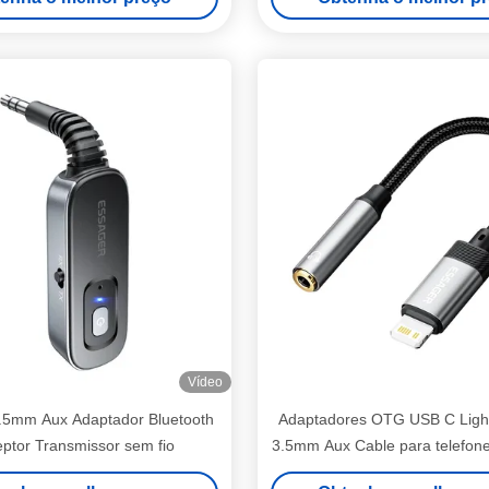
de Áudio
Vídeo
.5mm Aux Adaptador Bluetooth
Adaptadores OTG USB C Light
ptor Transmissor sem fio
3.5mm Aux Cable para telefone
e tablets