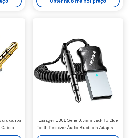
reço
Obtenha o melhor preço
para carros
Essager EB01 Série 3.5mm Jack To Blue
 Cabos de
Tooth Receiver Áudio Bluetooth Adaptador
 Samsun
10m