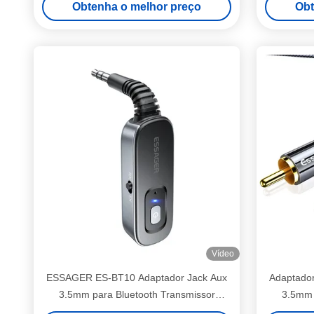
Obtenha o melhor preço
Obt
Vídeo
ESSAGER ES-BT10 Adaptador Jack Aux
Adaptador
3.5mm para Bluetooth Transmissor
3.5mm 
Receptor com Bateria Embutida
ampli