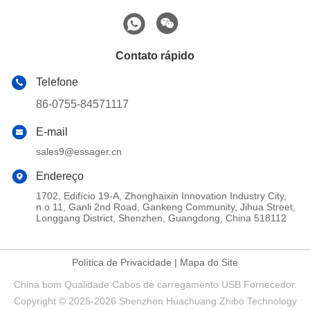
Contato rápido
Telefone
86-0755-84571117
E-mail
sales9@essager.cn
Endereço
1702, Edifício 19-A, Zhonghaixin Innovation Industry City,
n.o 11, Ganli 2nd Road, Gankeng Community, Jihua Street,
Longgang District, Shenzhen, Guangdong, China 518112
Política de Privacidade
|
Mapa do Site
China bom Qualidade Cabos de carregamento USB Fornecedor.
Copyright © 2025-2026 Shenzhen Huachuang Zhibo Technology