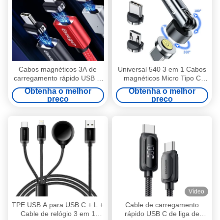
Cabos magnéticos 3A de
Universal 540 3 em 1 Cabos
carregamento rápido USB C
magnéticos Micro Tipo C
Cable de transferência de
Cabo USB magnético 3A
Obtenha o melhor
Obtenha o melhor
dados 3 em 1 1M 2M para
preço
preço
dispositivos do tipo C
Vídeo
TPE USB A para USB C + L +
Cable de carregamento
Cable de relógio 3 em 1
rápido USB C de liga de