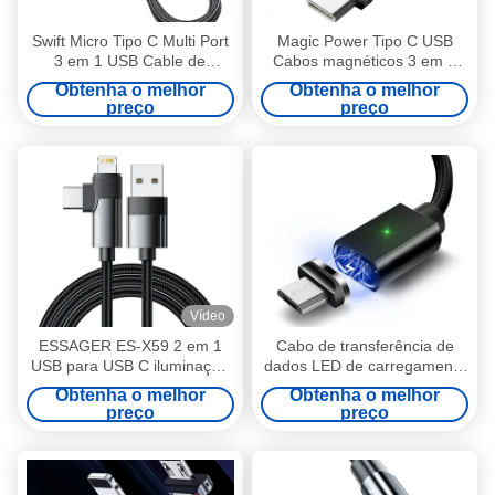
Swift Micro Tipo C Multi Port
Magic Power Tipo C USB
3 em 1 USB Cable de
Cabos magnéticos 3 em 1
Carregamento Rápido Nylon
1M 2M 3A Carregamento
Obtenha o melhor
Obtenha o melhor
Trilhado
rápido para dispositivos Tipo
preço
preço
C
Vídeo
ESSAGER ES-X59 2 em 1
Cabo de transferência de
USB para USB C iluminação
dados LED de carregamento
carregamento rápido
rápido magnético 1M 2M 3M
Obtenha o melhor
Obtenha o melhor
telefone cabo de dados
3 em 1 para todos os
preço
preço
dispositivos de microinterface