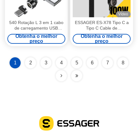
Vídeo
540 Rotação L 3 em 1 cabo
ESSAGER ES-X78 Tipo C a
de carregamento USB
Tipo C Cable de
magnético 8 pin
carregamento rápido USB-C
Obtenha o melhor
Obtenha o melhor
carregamento rápido para
de 100 W com suporte de 90
preço
preço
transferência de dados
graus
1
2
3
4
5
6
7
8