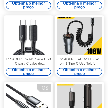
Cable de carregamento 3A
zinco 60W 100W ESSAGER
Obtenha o melhor
Obtenha o melhor
série ES-X60
série ES-X57
preço
preço
ESSAGER ES-X45 Série USB
ESSAGER ES-CC29 108W 3
C para C cabo de
em 1 Tipo C Usb Telefone
carregamento rápido 100W
Móvel Retrátil Carrinho de
Obtenha o melhor
Obtenha o melhor
1m 2m 3m
cabo carregador rápido
preço
preço