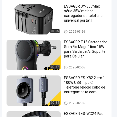
ESSAGER JY-307Max
série 35W melhor
carregador de telefone
universal portátil
Carregadores de telemóvel
01:05
2025-03-26
en
ESSAGER T15 Carregador
Sem Fio Magnético 15W
para Saída de Ar Suporte
para Celular
Car Phone Holders
00:37
2026-02-06
ESSAGER ES-X82 2 em 1
100W USB Tipo C
Telefone relógio cabo de
carregamento com
Smart Watch
Carregamento sem fio
USB C 2 in 1
00:34
2026-02-06
magnético
ESSAGER ES-WC24 Pad