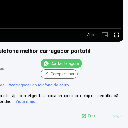
Auto
Picture-
Fullscre
in-
Picture
lefone melhor carregador portátil
Contacte agora
ões
Compartilhar
ios
#
carregador do telefone do carro
to rápido inteligente a baixa temperatura, chip de identificação
lidad...
Vista mais
Deixe uma mensagem