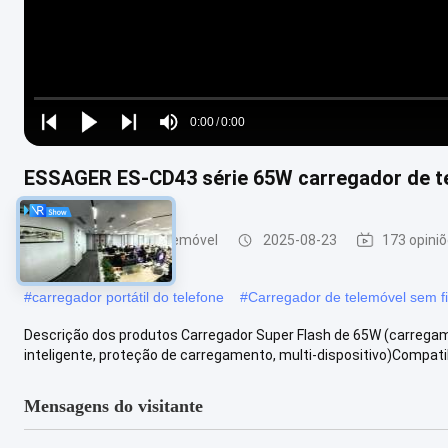
Loaded
:
0%
0:00
/
0:00
Play
Play
Play
Mute
Current
Duration
next
next
ESSAGER ES-CD43 série 65W carregador de te
Time
Carregadores de telemóvel
2025-08-23
173 opini
#
carregador portátil do telefone
#
Carregador de telemóvel sem f
Descrição dos produtos Carregador Super Flash de 65W (carregamen
inteligente, proteção de carregamento, multi-dispositivo)Compatibi
Mensagens do visitante